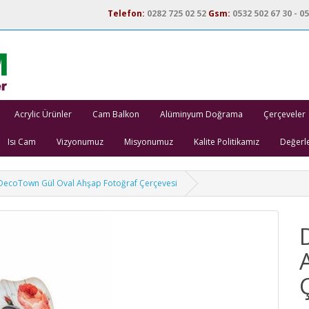
Telefon:
0282 725 02 52
Gsm:
0532 502 67 30 - 05
Acrylic Ürünler
Cam Balkon
Alüminyum Doğrama
Çerçeveler
Isı Cam
Vizyonumuz
Misyonumuz
Kalite Politikamız
Değerl
DecoTown Gül Oval Ahşap Fotoğraf Çerçevesi