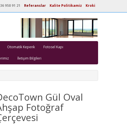
36 958 91 21
Referanslar
Kalite Politikamiz
Kroki
Otomatik Kepenk
Fotosel Kapı
erimiz
İletişim Bilgileri
DecoTown Gül Oval
Ahşap Fotoğraf
Çerçevesi