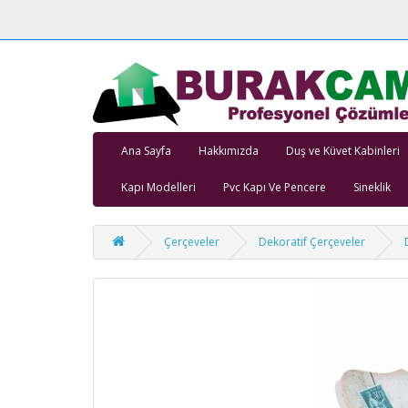
Ana Sayfa
Hakkımızda
Duş ve Küvet Kabinleri
Kapı Modelleri
Pvc Kapı Ve Pencere
Sineklik
Çerçeveler
Dekoratif Çerçeveler