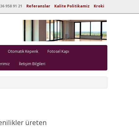
36 958 91 21
Referanslar
Kalite Politikamiz
Kroki
Otomatik Kepenk
Fotosel Kapı
erimiz
İletişim Bilgileri
yenilikler üreten