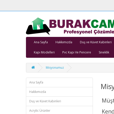
Ana Sayfa
Hakkımızda
Duş ve Küvet Kabinleri
Kapı Modelleri
Pvc Kapı Ve Pencere
Sineklik
Misyonumuz
Ana Sayfa
Mis
Hakkımızda
Müşte
Duş ve Küvet Kabinleri
Kendi
Acrylic Ürünler