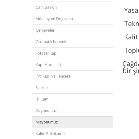
Cam Balkon
Yasal
Alüminyum Doğrama
Tekno
Çerçeveler
Kalit
Otomatik Kepenk
Toplu
Fotosel Kapı
Çağda
Kapı Modelleri
bir ş
Pvc Kapı Ve Pencere
Sineklik
Isı Cam
Vizyonumuz
Misyonumuz
Kalite Politikamız