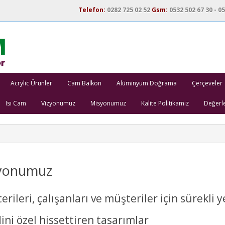
Telefon:
0282 725 02 52
Gsm:
0532 502 67 30 - 05
Acrylic Ürünler
Cam Balkon
Alüminyum Doğrama
Çerçeveler
Isı Cam
Vizyonumuz
Misyonumuz
Kalite Politikamız
Değerl
yonumuz
rileri, çalışanları ve müşteriler için sürekli 
ni özel hissettiren tasarımlar