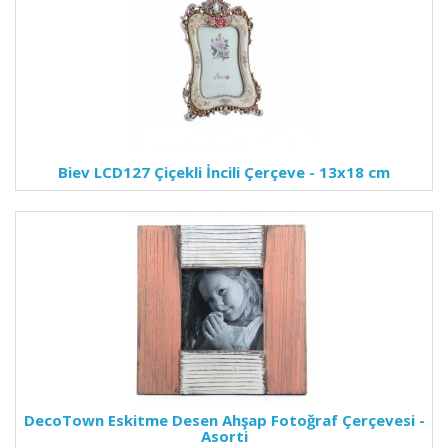
Biev LCD127 Çiçekli İncili Çerçeve - 13x18 cm
DecoTown Eskitme Desen Ahşap Fotoğraf Çerçevesi -
Asorti