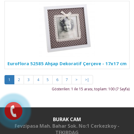
EuroFlora 52585 Ahşap Dekoratif Çerçeve - 17x17 cm
1
2
3
4
5
6
7
>
>|
Gösterilen: 1 ile 15 arası, toplam: 100 (7 Sayfa)
BURAK CAM
Fevzipasa Mah. Bahar Sok. No:1 Cerkezkoy -
TEKIRDAG