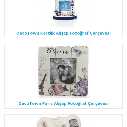
DecoTown Kartlık Ahşap Fotoğraf Çerçevesi
DecoTown Paris Ahşap Fotoğraf Çerçevesi